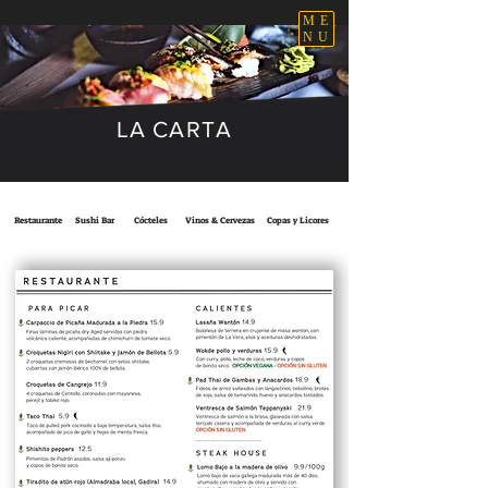
ME
NU
LA CARTA
Restaurante
Sushi Bar
Cócteles
Vinos & Cervezas
Copas y Licores