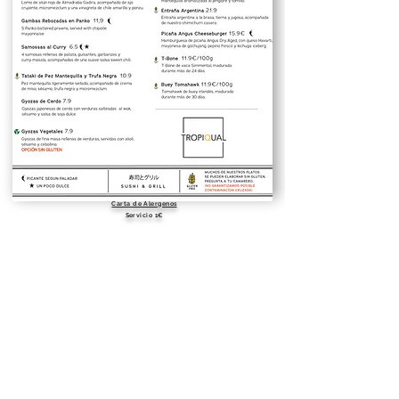
Carta de Alergenos
Servicio 1€
Steakhouse, Sushi & Cocktails en
Sevilla | Las Setas | Plaza Encarnación
23, 41003, Sevilla,
+34
685959705