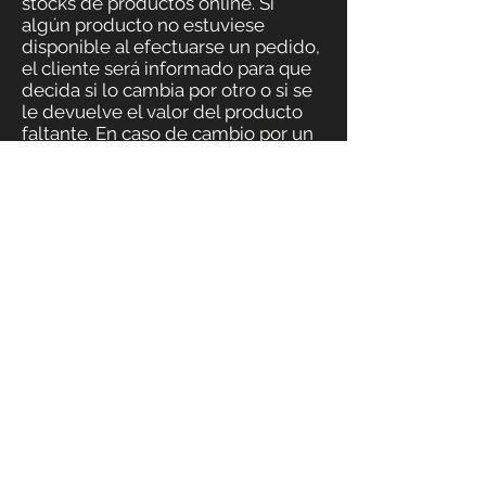
stocks de productos online. Si
algún producto no estuviese
disponible al efectuarse un pedido,
el cliente será informado para que
decida si lo cambia por otro o si se
le devuelve el valor del producto
faltante. En caso de cambio por un
producto de diferente valor, se
saldara cualquier diferencia a favor
o en contra.
Devolución del producto
En el caso de que el producto no se
encuentre en buen estado y las
causas imputables a este, no sean
consecuencia del cliente, este
tendrá derecho a la devolución del
producto, informando a SHAKE
EVENTS SL del motivo de
devolución a través de cualquiera
de los medios facilitados en las
presentes condiciones de
contratación, y sin coste alguno
para el cliente.